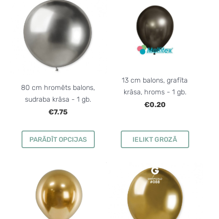
13 cm balons, grafīta
80 cm hromēts balons,
krāsa, hroms - 1 gb.
sudraba krāsa - 1 gb.
€0.20
€7.75
PARĀDĪT OPCIJAS
IELIKT GROZĀ