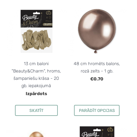
13 cm baloni
48 cm hromēts balons,
"Beauty&Charm", hroms,
rozā zelts - 1 gb.
šampaniešu krāsa - 20
€0.70
gb. iepakojumā
Izpārdots
SKATĪT
PARĀDĪT OPCIJAS