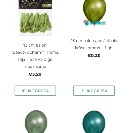
13 cm balons, zaļā ābola
13 cm baloni
krāsa, hroms - 1 gb.
"Beauty&Charm", hroms,
€0.20
zaļā krāsa - 20 gb.
iepakojumā
€3.20
IELIKT GROZĀ
IELIKT GROZĀ