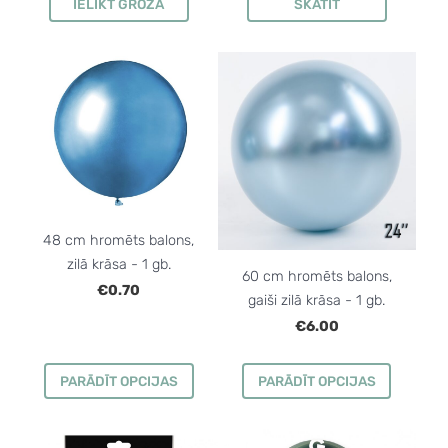
IELIKT GROZĀ
SKATĪT
48 cm hromēts balons,
zilā krāsa - 1 gb.
60 cm hromēts balons,
€0.70
gaiši zilā krāsa - 1 gb.
€6.00
PARĀDĪT OPCIJAS
PARĀDĪT OPCIJAS