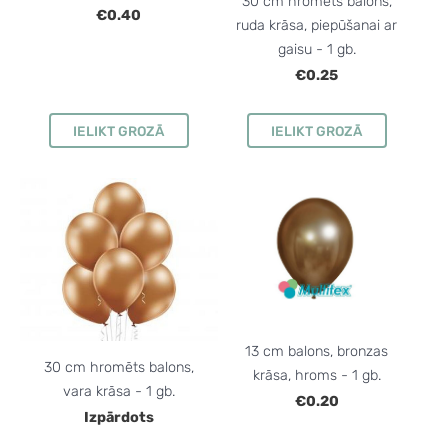
30 cm hromēts balons,
€0.40
ruda krāsa, piepūšanai ar
gaisu - 1 gb.
€0.25
IELIKT GROZĀ
IELIKT GROZĀ
13 cm balons, bronzas
30 cm hromēts balons,
krāsa, hroms - 1 gb.
vara krāsa - 1 gb.
€0.20
Izpārdots