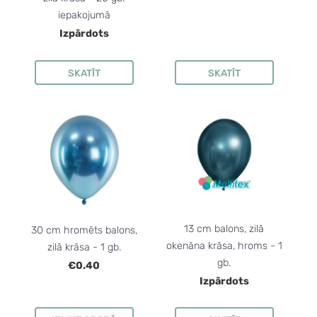
iepakojumā
Izpārdots
SKATĪT
SKATĪT
13 cm balons, zilā
30 cm hromēts balons,
okenāna krāsa, hroms - 1
zilā krāsa - 1 gb.
gb.
€0.40
Izpārdots