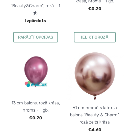
krāsa, hroms - 1 gb.
"Beauty&Charm", rozā - 1
€0.20
gb.
Izpārdots
PARĀDĪT OPCIJAS
IELIKT GROZĀ
13 cm balons, rozā krāsa,
61 cm hromēts lateksa
hroms - 1 gb.
balons "Beauty & Charm",
€0.20
rozā zelts krāsa
€4.60