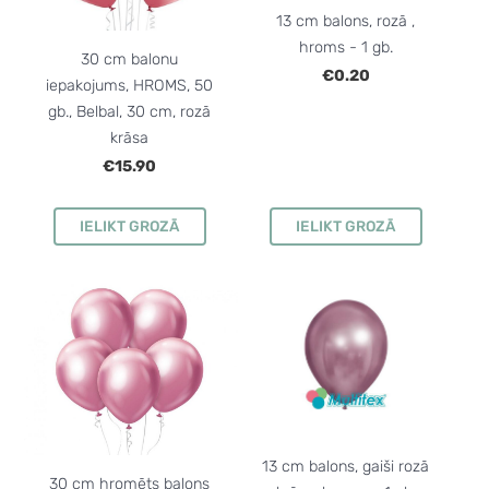
13 cm balons, rozā ,
hroms - 1 gb.
30 cm balonu
€0.20
iepakojums, HROMS, 50
gb., Belbal, 30 cm, rozā
krāsa
€15.90
IELIKT GROZĀ
IELIKT GROZĀ
13 cm balons, gaiši rozā
30 cm hromēts balons