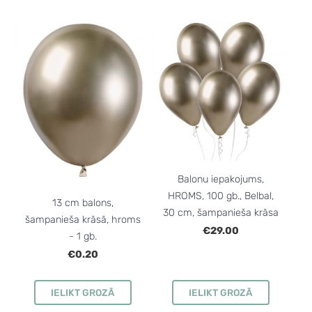
Balonu iepakojums,
HROMS, 100 gb., Belbal,
13 cm balons,
30 cm, šampanieša krāsa
šampanieša krāsā, hroms
€29.00
- 1 gb.
€0.20
IELIKT GROZĀ
IELIKT GROZĀ