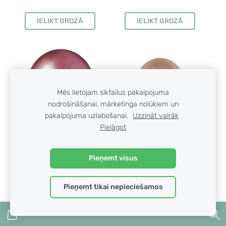
IELIKT GROZĀ
IELIKT GROZĀ
Mēs lietojam sīkfailus pakalpojuma
nodrošināšanai, mārketinga nolūkiem un
pakalpojuma uzlabošanai.
Uzzināt vairāk
Pielāgot
46 cm hromēts balons,
48 cm hromēts balons,
rozā zelta krāsa - 1 gb.
rozā krāsa - 1 gb.
Pieņemt visus
€1.40
€0.70
Pieņemt tikai nepieciešamos
PARĀDĪT OPCIJAS
IELIKT GROZĀ