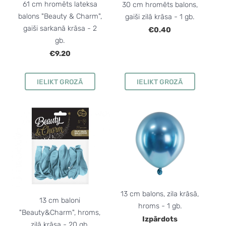
61 cm hromēts lateksa
30 cm hromēts balons,
balons "Beauty & Charm",
gaiši zilā krāsa - 1 gb.
gaiši sarkanā krāsa - 2
€0.40
gb.
€9.20
IELIKT GROZĀ
IELIKT GROZĀ
13 cm balons, zila krāsā,
13 cm baloni
hroms - 1 gb.
"Beauty&Charm", hroms,
Izpārdots
zilā krāsa - 20 gb.