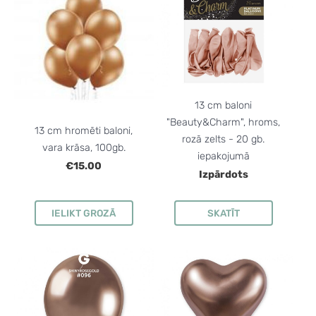
13 cm baloni
"Beauty&Charm", hroms,
13 cm hromēti baloni,
rozā zelts - 20 gb.
vara krāsa, 100gb.
iepakojumā
€15.00
Izpārdots
IELIKT GROZĀ
SKATĪT