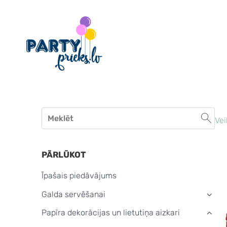
Vei
PĀRLŪKOT
Īpašais piedāvājums
Galda servēšanai
›
Papīra dekorācijas un lietutiņa aizkari
›