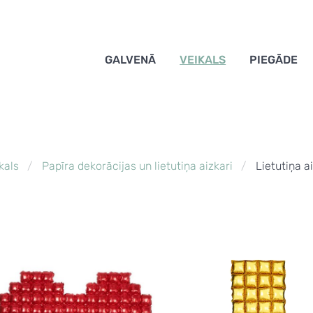
GALVENĀ
VEIKALS
PIEGĀDE
kals
Papīra dekorācijas un lietutiņa aizkari
Lietutiņa a