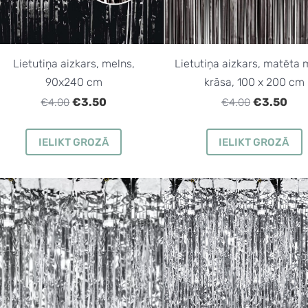
Lietutiņa aizkars, melns,
Lietutiņa aizkars, matēta
90x240 cm
krāsa, 100 x 200 cm
€3.50
€3.50
€4.00
€4.00
IELIKT GROZĀ
IELIKT GROZĀ