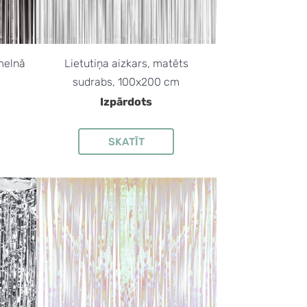
 melnā
Lietutiņa aizkars, matēts
sudrabs, 100x200 cm
Izpārdots
SKATĪT