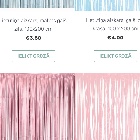
Lietutiņa aizkars, gaiši z
Lietutiņa aizkars, matēts gaiši
krāsa, 100 x 200 cm
zils, 100x200 cm
€4.00
€3.50
IELIKT GROZĀ
IELIKT GROZĀ