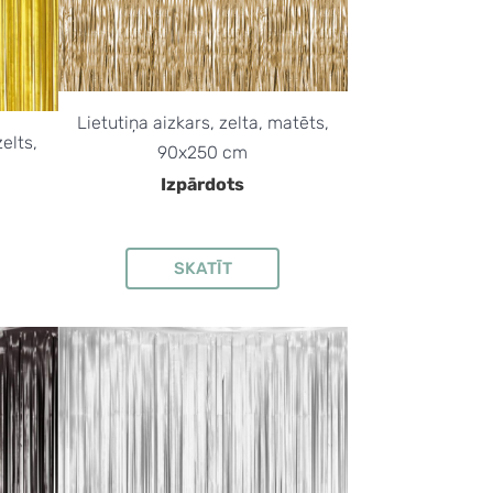
Lietutiņa aizkars, zelta, matēts,
elts,
90x250 cm
Izpārdots
SKATĪT