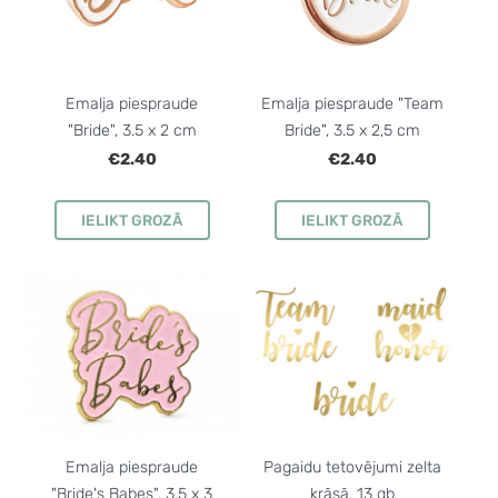
Emalja piespraude
Emalja piespraude "Team
"Bride", 3.5 x 2 cm
Bride", 3.5 x 2,5 cm
€2.40
€2.40
IELIKT GROZĀ
IELIKT GROZĀ
Emalja piespraude
Pagaidu tetovējumi zelta
"Bride's Babes", 3.5 x 3
krāsā, 13 gb