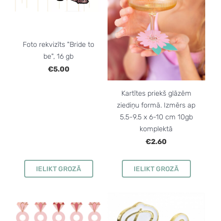
Foto rekvizīts "Bride to
be", 16 gb
€5.00
Kartītes priekš glāzēm
ziediņu formā. Izmērs ap
5.5-9.5 x 6-10 cm 10gb
komplektā
€2.60
IELIKT GROZĀ
IELIKT GROZĀ