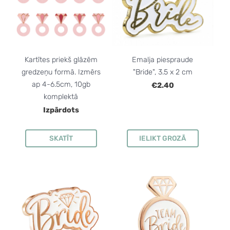
Kartītes priekš glāzēm
Emalja piespraude
gredzeņu formā. Izmērs
"Bride", 3.5 x 2 cm
ap 4-6.5cm, 10gb
€2.40
komplektā
Izpārdots
SKATĪT
IELIKT GROZĀ