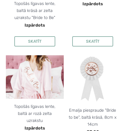
Topošās līgavas lente,
Izpārdots
baltā krāsā ar zelta
uzrakstu "Bride to Be"
Izpārdots
SKATĪT
SKATĪT
Topošās līgavas lente,
Emalja piespraude "Bride
baltā ar rozā zelta
to be", baltā krāsā, 8cm x
uzrakstu
14cm
Izpārdots