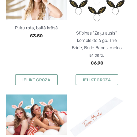
Puķu rota, baltā krāsā
Stīpiņas "Zaķu ausis",
€3.50
komplekts 6 gb, The
Bride, Bride Babes, melns
ar baltu
€6.90
IELIKT GROZĀ
IELIKT GROZĀ