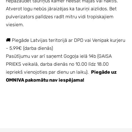
nepazaudēt tauriņus kamēr nēesat mājās vai naktīs.
Atverot logu nebūs jāraizējas ka tauriņi aizlidos. Bet
pulverizators palīdzes radīt mitru vidi tropiskajiem
viesiem.
🚚 Piegāde Latvijas teritorijā ar DPD vai Venipak kurjeru
- 5.99€ (darba dienās)
Pasūtījumu var arī saņemt Gogoļa ielā 14b (GAISA
PRIEKS veikalā, darba dienās no 10.00 līdz 18.00
iepriekš vienojoties par dienu un laiku).
Piegāde uz
OMNIVA pakomātu nav iespējama!