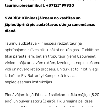
tauriņu pieejamību! t. +37127199930
SVARĪGI: Kūniņas jāizņem no kastītes un
jāpiestiprinā pie audzētavas stieņa saņemšanas
dienā.
Tauriņu audzētava - ir iespēja redzēt tauriņa
apbrīnojamo dzīves ciklu, sākot no kūniņas . Turklāt ne
tikai parastajiem, bet arī tropu tauriņiem! Uzbūvējiet
viņiem māju ar savām rokām, izveidojiet nepieciešamo
vidi un novērojiet šo procesu. Un turklāt to ir ļoti viegli
izdarīt ar Fly Butterfly! Komplektā ir visas
nepieciešamas instrukcijas.
Piedāvājam iegādāties arī saliekamu tīklu mājiņu (5.20
eiro) un pulverizatoru (3 eiro). Tīklu mājiņa palīdzes