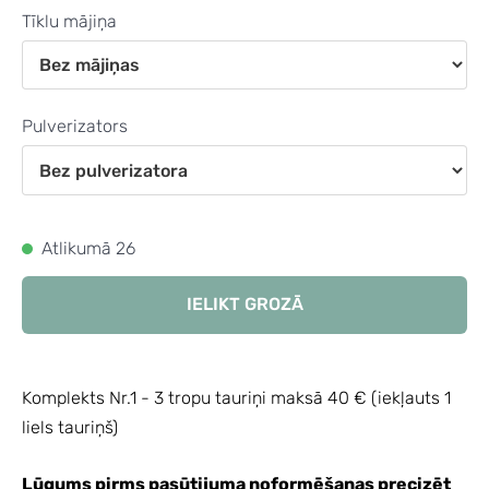
Tīklu mājiņa
Pulverizators
Atlikumā 26
IELIKT GROZĀ
Komplekts Nr.1 - 3 tropu tauriņi maksā 40 € (iekļauts 1
liels tauriņš)
Lūgums pirms pasūtijuma noformēšanas precizēt