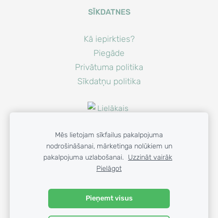
SĪKDATNES
Kā iepirkties?
Piegāde
Privātuma politika
Sīkdatņu politika
Mēs lietojam sīkfailus pakalpojuma
nodrošināšanai, mārketinga nolūkiem un
pakalpojuma uzlabošanai.
Uzzināt vairāk
Pielāgot
© 2023 GAISA PRIEKS SIA
Pieņemt visus