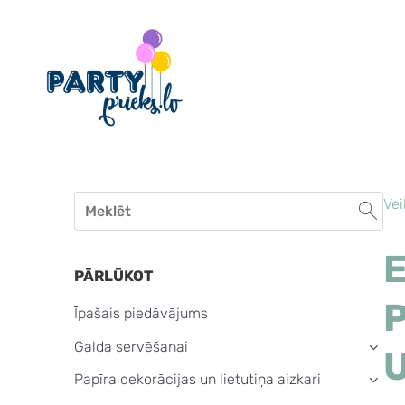
Vei
PĀRLŪKOT
Īpašais piedāvājums
Galda servēšanai
›
Papīra dekorācijas un lietutiņa aizkari
›