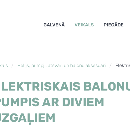
GALVENĀ
VEIKALS
PIEGĀDE
kals
Hēlijs, pumpji, atsvari un balonu aksesuāri
Elektr
ELEKTRISKAIS BALON
PUMPIS AR DIVIEM
UZGAĻIEM