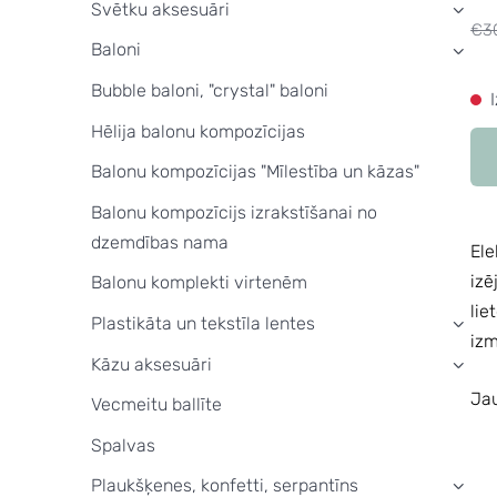
Svētku aksesuāri
›
€3
Baloni
›
Bubble baloni, "crystal" baloni
Hēlija balonu kompozīcijas
Balonu kompozīcijas "Mīlestība un kāzas"
Balonu kompozīcijs izrakstīšanai no
dzemdības nama
Ele
izē
Balonu komplekti virtenēm
lie
Plastikāta un tekstīla lentes
›
izm
Kāzu aksesuāri
›
Ja
Vecmeitu ballīte
Spalvas
Plaukšķenes, konfetti, serpantīns
›