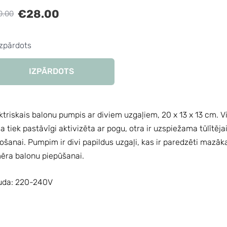
€28.00
0.00
Izpārdots
IZPĀRDOTS
ktriskais balonu pumpis ar diviem uzgaļiem, 20 x 13 x 13 cm. V
ja tiek pastāvīgi aktivizēta ar pogu, otra ir uzspiežama tūlītēja
tošanai. Pumpim ir divi papildus uzgaļi, kas ir paredzēti mazāk
ēra balonu piepūšanai.
uda: 220-240V