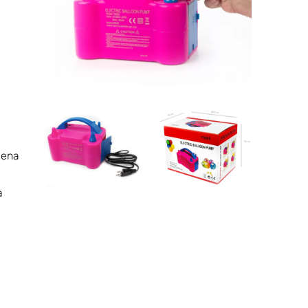
iena
i
a