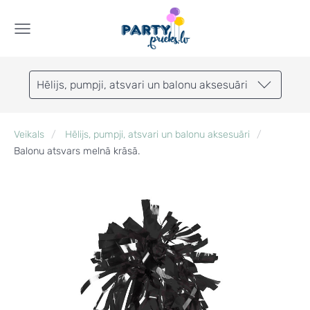
Hēlijs, pumpji, atsvari un balonu aksesuāri
Veikals
Hēlijs, pumpji, atsvari un balonu aksesuāri
Balonu atsvars melnā krāsā.