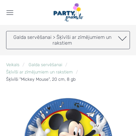
Galda servēšanai > Šķīvīši ar zīmējumiem un
rakstiem
Veikals
Galda servēšanai
Šķīvīši ar zīmējumiem un rakstiem
Šķīvīši "Mickey Mouse", 20 cm, 8 gb