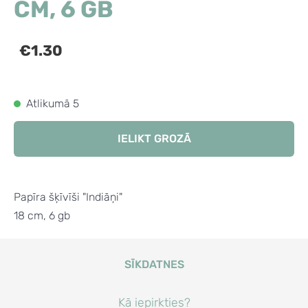
CM, 6 GB
€1.30
Atlikumā 5
IELIKT GROZĀ
Papīra šķīvīši "Indiāņi"
18 cm, 6 gb
SĪKDATNES
Kā iepirkties?