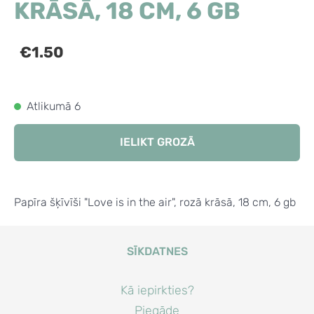
KRĀSĀ, 18 CM, 6 GB
€1.50
Atlikumā 6
IELIKT GROZĀ
Papīra šķīvīši "Love is in the air", rozā krāsā, 18 cm, 6 gb
SĪKDATNES
Kā iepirkties?
Piegāde