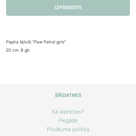
IZPĀRDOTS
Papīra šķīviši "Paw Patrol girls"
20 cm, 8 gb
SĪKDATNES
Kā iepirkties?
Piegāde
Privātuma politika