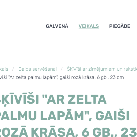
GALVENĀ
VEIKALS
PIEGĀDE
kals
Galda servēšanai
Šķīvīši ar zīmējumiem un rakst
vīši "Ar zelta palmu lapām", gaiši rozā krāsa, 6 gb., 23 cm
ĶĪVĪŠI "AR ZELTA
ALMU LAPĀM", GAIŠI
OZĀ KRĀSA, 6 GB., 2