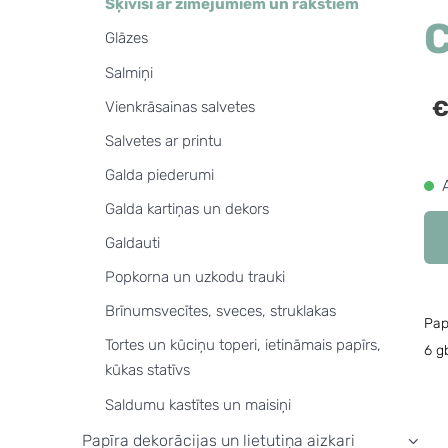
Šķīvīši ar zīmējumiem un rakstiem
Glāzes
Salmiņi
€
Vienkrāsainas salvetes
Salvetes ar printu
Galda piederumi
Galda kartiņas un dekors
Galdauti
Popkorna un uzkodu trauki
Brīnumsvecītes, sveces, struklakas
Pap
Tortes un kūciņu toperi, ietināmais papīrs,
6 g
kūkas statīvs
Saldumu kastītes un maisiņi
Papīra dekorācijas un lietutiņa aizkari
›