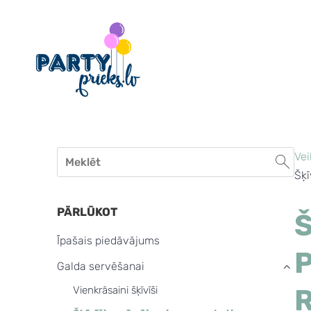
Vei
Šķī
PĀRLŪKOT
Š
Īpašais piedāvājums
P
Galda servēšanai
›
R
Vienkrāsaini šķīvīši