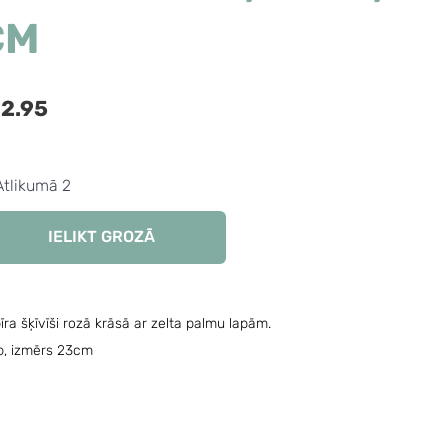
CM
2.95
Atlikumā 2
IELIKT GROZĀ
īra šķīvīši rozā krāsā ar zelta palmu lapām.
b, izmērs 23cm