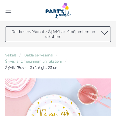
Galda servēšanai > Šķīvīši ar zīmējumiem un
rakstiem
Veikals
Galda servēšanai
Šķīvīši ar zīmējumiem un rakstiem
Šķīvīši "Boy or Girl", 6 gb., 23 cm