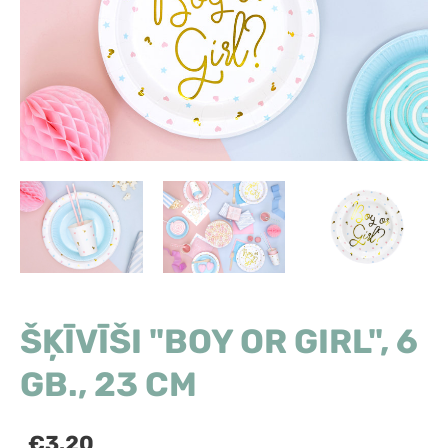
ŠĶĪVĪŠI "BOY OR GIRL", 6
GB., 23 CM
€3.20