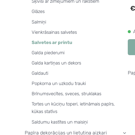
Šķīvīši ar zīmējumiem un rakstiem
€
Glāzes
Salmiņi
Vienkrāsainas salvetes
Salvetes ar printu
Galda piederumi
Galda kartiņas un dekors
Pap
Galdauti
Popkorna un uzkodu trauki
Brīnumsvecītes, sveces, struklakas
Tortes un kūciņu toperi, ietināmais papīrs,
kūkas statīvs
Saldumu kastītes un maisiņi
Papīra dekorācijas un lietutiņa aizkari
›