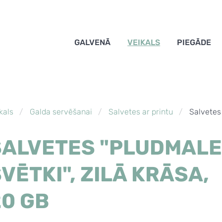
GALVENĀ
VEIKALS
PIEGĀDE
kals
Galda servēšanai
Salvetes ar printu
Salvetes 
SALVETES "PLUDMAL
VĒTKI", ZILĀ KRĀSA,
20 GB