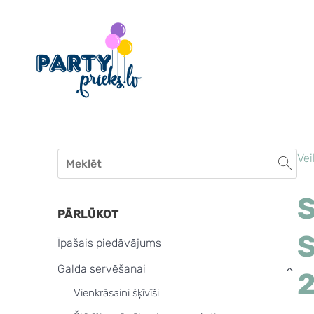
Vei
PĀRLŪKOT
S
Īpašais piedāvājums
Galda servēšanai
›
Vienkrāsaini šķīvīši