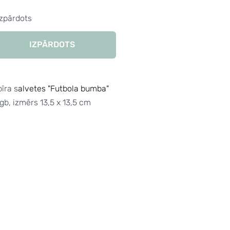
Izpārdots
IZPĀRDOTS
īra s
alvetes "Futbola bumba"
gb, izmērs 13,5 x 13,5 cm