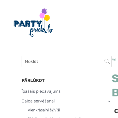
Vei
PĀRLŪKOT
B
Īpašais piedāvājums
Galda servēšanai
›
€
Vienkrāsaini šķīvīši