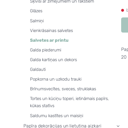
Šķīvīši ar zīmējumiem un rakstiem
Glāzes
Salmiņi
Vienkrāsainas salvetes
Salvetes ar printu
Pap
Galda piederumi
20 
Galda kartiņas un dekors
Galdauti
Popkorna un uzkodu trauki
Brīnumsvecītes, sveces, struklakas
Tortes un kūciņu toperi, ietināmais papīrs,
kūkas statīvs
Saldumu kastītes un maisiņi
Papīra dekorācijas un lietutiņa aizkari
›