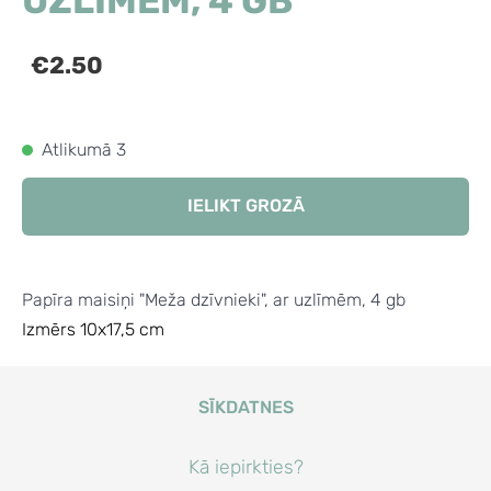
UZLĪMĒM, 4 GB
€2.50
Atlikumā 3
IELIKT GROZĀ
Papīra maisiņi "Meža dzīvnieki", ar uzlīmēm, 4 gb
Izmērs 10x17,5 cm
SĪKDATNES
Kā iepirkties?