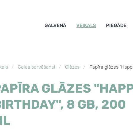
GALVENĀ
VEIKALS
PIEGĀDE
kals
Galda servēšanai
Glāzes
Papīra glāzes "Happy
PAPĪRA GLĀZES "HAP
IRTHDAY", 8 GB, 200
ML