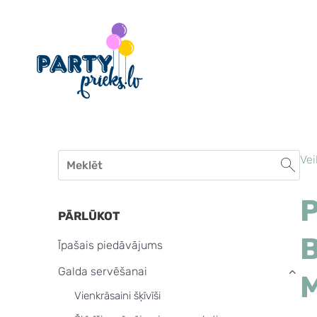
Vei
PĀRLŪKOT
B
Īpašais piedāvājums
Galda servēšanai
›
Vienkrāsaini šķīvīši