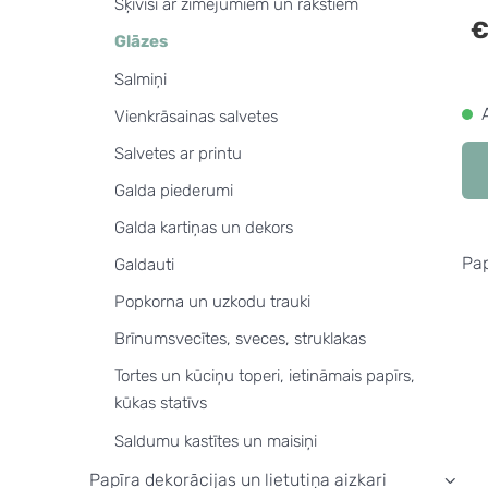
Šķīvīši ar zīmējumiem un rakstiem
€
Glāzes
Salmiņi
Vienkrāsainas salvetes
Salvetes ar printu
Galda piederumi
Galda kartiņas un dekors
Pap
Galdauti
Popkorna un uzkodu trauki
Brīnumsvecītes, sveces, struklakas
Tortes un kūciņu toperi, ietināmais papīrs,
kūkas statīvs
Saldumu kastītes un maisiņi
Papīra dekorācijas un lietutiņa aizkari
›