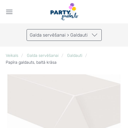
Galda servēšanai > Galdauti
Veikals
Galda servēšanai
Galdauti
Papīra galdauts, baltā krāsa