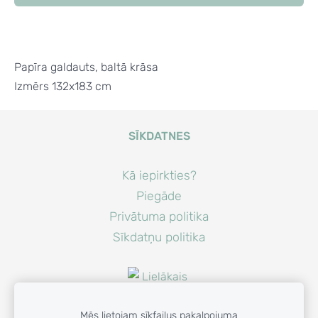
Papīra galdauts, baltā krāsa
Izmērs 132x183 cm
SĪKDATNES
Kā iepirkties?
Piegāde
Privātuma politika
Sīkdatņu politika
Mēs lietojam sīkfailus pakalpojuma