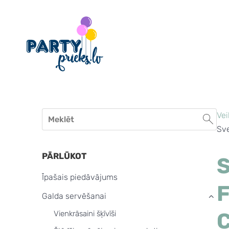
Vei
Sve
PĀRLŪKOT
S
Īpašais piedāvājums
F
Galda servēšanai
›
Vienkrāsaini šķīvīši