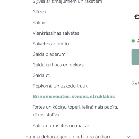
Šķīvīši ar zīmējumiem un rakstiem
Glāzes
€
Salmiņi
Vienkrāsainas salvetes
Salvetes ar printu
Galda piederumi
Galda kartiņas un dekors
Galdauti
Sve
Popkorna un uzkodu trauki
Brīnumsvecītes, sveces, struklakas
Tortes un kūciņu toperi, ietināmais papīrs,
kūkas statīvs
Saldumu kastītes un maisiņi
Papīra dekorācijas un lietutiņa aizkari
›