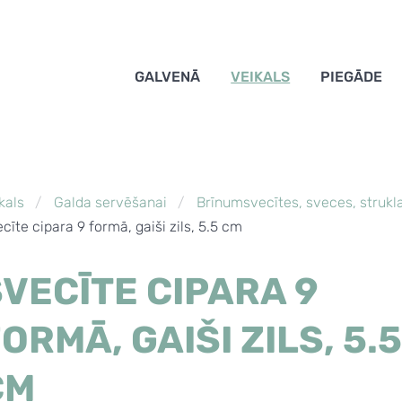
GALVENĀ
VEIKALS
PIEGĀDE
kals
Galda servēšanai
Brīnumsvecītes, sveces, strukl
cīte cipara 9 formā, gaiši zils, 5.5 cm
VECĪTE CIPARA 9
ORMĀ, GAIŠI ZILS, 5.
CM