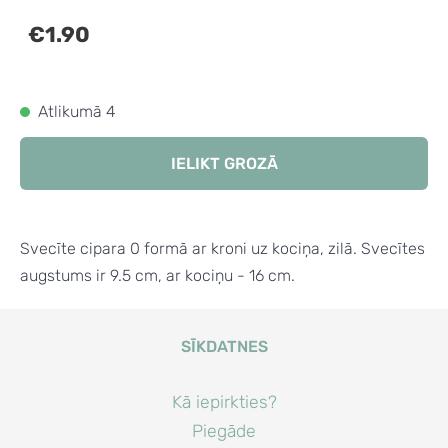
€1.90
Atlikumā 4
IELIKT GROZĀ
Svecīte cipara 0 formā ar kroni uz kociņa, zilā. Svecītes
augstums ir 9.5 cm, ar kociņu - 16 cm.
SĪKDATNES
Kā iepirkties?
Piegāde