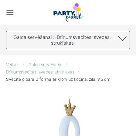
Galda servēšanai > Brīnumsvecītes, sveces,
struklakas
Veikals
Galda servēšanai
Brīnumsvecītes, sveces, struklakas
Svecīte cipara 0 formā ar kroni uz kociņa, zilā, 9.5 cm