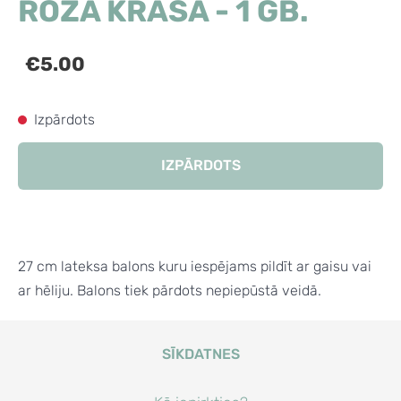
ROZĀ KRĀSA - 1 GB.
€5.00
Izpārdots
IZPĀRDOTS
27 cm lateksa balons kuru iespējams pildīt ar gaisu vai
ar hēliju. Balons tiek pārdots nepiepūstā veidā.
SĪKDATNES