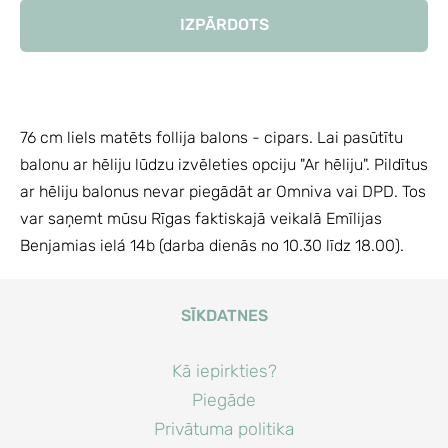
IZPĀRDOTS
76 cm liels matēts follija balons - cipars.
Lai pasūtītu
balonu ar hēliju lūdzu izvēleties opciju "Ar hēliju".
Pildītus
ar hēliju balonus nevar piegādāt ar Omniva vai DPD. Tos
var saņemt mūsu Rīgas faktiskajā veikalā Emīlijas
Benjamias ielá 14b (darba dienās no 10.30 līdz 18.00).
SĪKDATNES
Kā iepirkties?
Piegāde
Privātuma politika