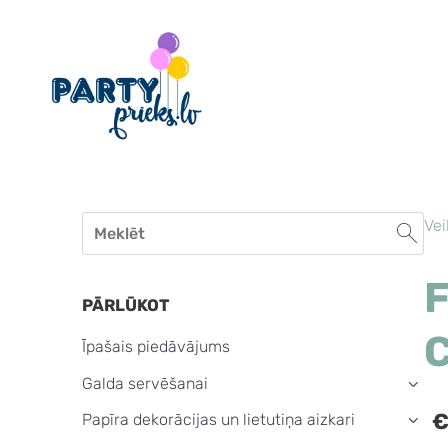
Vei
F
PĀRLŪKOT
Īpašais piedāvājums
Galda servēšanai
›
€
Papīra dekorācijas un lietutiņa aizkari
›