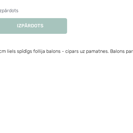
Izpārdots
IZPĀRDOTS
cm liels spīdīgs follija balons - cipars uz pamatnes. Balons pa