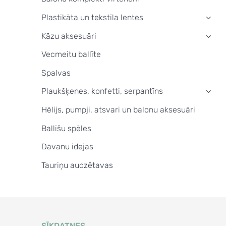
Plastikāta un tekstīla lentes
›
Kāzu aksesuāri
›
Vecmeitu ballīte
Spalvas
Plaukšķenes, konfetti, serpantīns
›
Hēlijs, pumpji, atsvari un balonu aksesuāri
Ballīšu spēles
Dāvanu idejas
Tauriņu audzētavas
SĪKDATNES