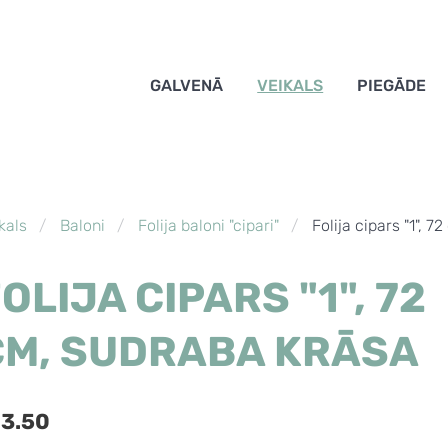
GALVENĀ
VEIKALS
PIEGĀDE
kals
Baloni
Folija baloni "cipari"
Folija cipars "1", 
OLIJA CIPARS "1", 72
CM, SUDRABA KRĀSA
3.50