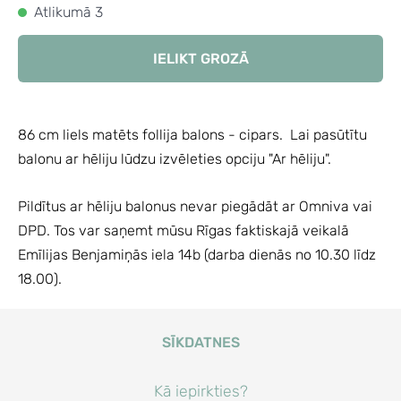
Atlikumā 3
IELIKT GROZĀ
86 cm liels matēts follija balons - cipars.
Lai pasūtītu
balonu ar hēliju lūdzu izvēleties opciju "Ar hēliju".
Pildītus ar hēliju balonus nevar piegādāt ar Omniva vai
DPD. Tos var saņemt mūsu Rīgas faktiskajā veikalā
Emīlijas Benjamiņās iela 14b (darba dienās no 10.30 līdz
18.00).
SĪKDATNES
Kā iepirkties?