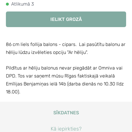
Atlikumā 3
IELIKT GROZĀ
86 cm liels follija balons - cipars.
Lai pasūtītu balonu ar
hēliju lūdzu izvēleties opciju "Ar hēliju".
Pildītus ar hēliju balonus nevar piegādāt ar Omniva vai
DPD. Tos var saņemt mūsu Rīgas faktiskajā veikalā
Emīlijas Benjamiņas ielā 14b (darba dienās no 10.30 līdz
18.00).
SĪKDATNES
Kā iepirkties?