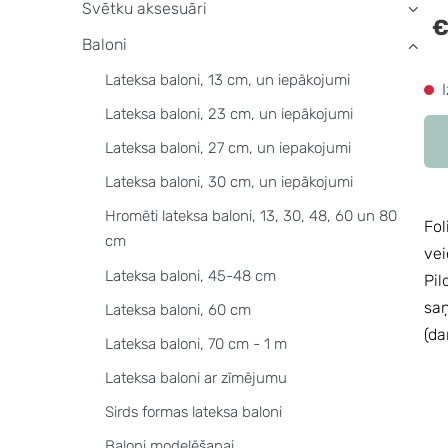
Svētku aksesuāri
›
€
Baloni
›
Lateksa baloni, 13 cm, un iepākojumi
Lateksa baloni, 23 cm, un iepākojumi
Lateksa baloni, 27 cm, un iepakojumi
Lateksa baloni, 30 cm, un iepākojumi
Hromēti lateksa baloni, 13, 30, 48, 60 un 80
Fol
cm
ve
Lateksa baloni, 45-48 cm
Pil
saņ
Lateksa baloni, 60 cm
(da
Lateksa baloni, 70 cm - 1 m
Lateksa baloni ar zīmējumu
Sirds formas lateksa baloni
Baloni modelēšanai