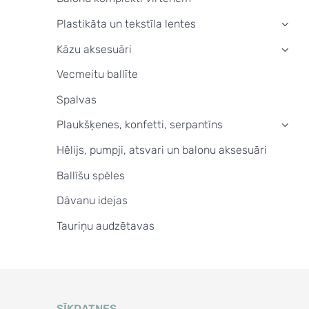
Plastikāta un tekstīla lentes
›
Kāzu aksesuāri
›
Vecmeitu ballīte
Spalvas
Plaukšķenes, konfetti, serpantīns
›
Hēlijs, pumpji, atsvari un balonu aksesuāri
Ballīšu spēles
Dāvanu idejas
Tauriņu audzētavas
SĪKDATNES