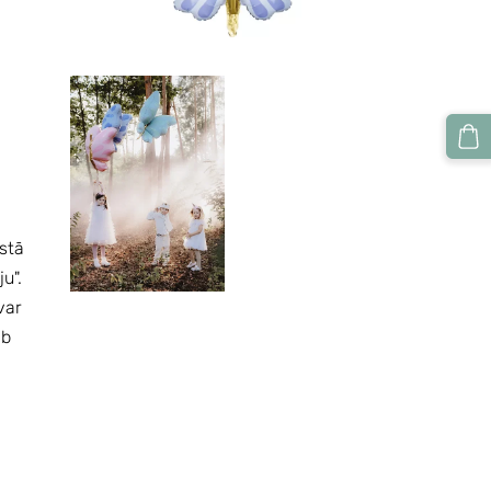
ūstā
ju".
var
4b