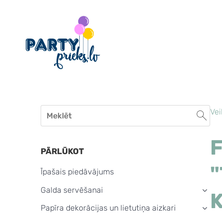
Vei
PĀRLŪKOT
"
Īpašais piedāvājums
Galda servēšanai
›
K
Papīra dekorācijas un lietutiņa aizkari
›