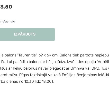
3.50
Izpārdots
IZPĀRDOTS
ija balons "Taurenītis", 69 x 69 cm. Balons tiek pārdots nepiep
idā.
Lai pasūtītu balonu ar hēliju lūdzu izvēleties opciju "Ar hēli
dītus ar hēliju balonus nevar piegādāt ar Omniva vai DPD. Tos 
emt mūsu Rīgas faktiskajā veikalā Emīlijas Benjamiņas ielā 1
rba dienās no 10.30 līdz 18.00).