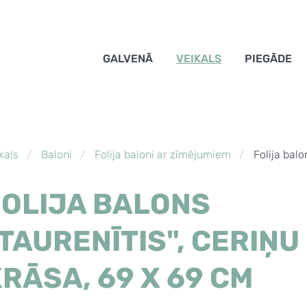
GALVENĀ
VEIKALS
PIEGĀDE
kals
Baloni
Folija baloni ar zīmējumiem
Folija balo
FOLIJA BALONS
TAURENĪTIS", CERIŅU
RĀSA, 69 X 69 CM